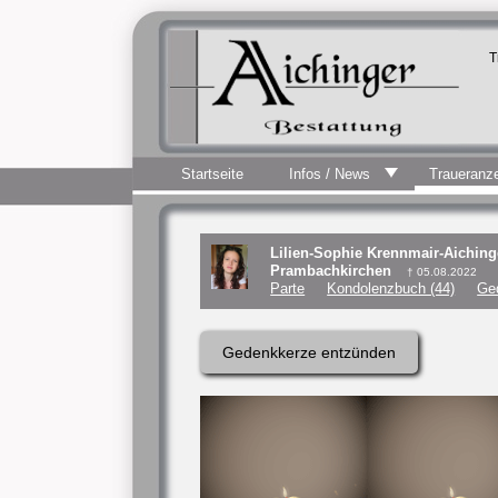
T
Startseite
Infos / News
Traueranz
Lilien-Sophie Krennmair-Aiching
Prambachkirchen
† 05.08.2022
Parte
Kondolenzbuch (44)
Ge
Gedenkkerze entzünden