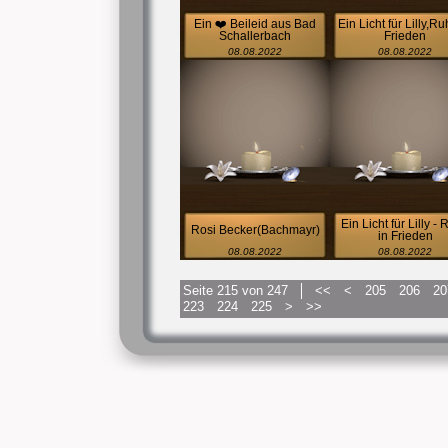
Ein ❤️ Beileid aus Bad
Ein Licht für Lilly,Ru
Schallerbach
Frieden
08.08.2022
08.08.2022
Ein Licht für Lilly -
Rosi Becker(Bachmayr)
in Frieden
08.08.2022
08.08.2022
Seite 215 von 247
<<
<
205
206
20
223
224
225
>
>>