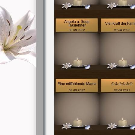
Angela u. Sepp
Viel Kraft der Fami
Haslehner
08.08.2022
08.08.2022
Eine mitfühlende Mama
🌼🌼🌼🌼🌼🌼
08.08.2022
08.08.2022