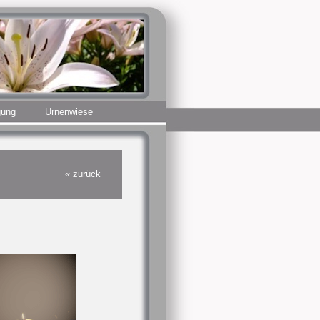
gung
Urnenwiese
« zurück