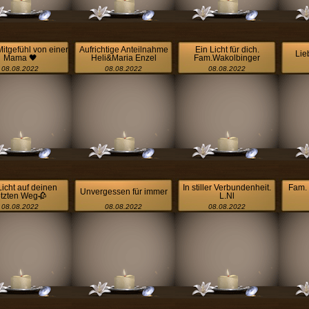
Mitgefühl von einer
Aufrichtige Anteilnahme
Ein Licht für dich.
Lie
Mama 🖤
Heli&Maria Enzel
Fam.Wakolbinger
08.08.2022
08.08.2022
08.08.2022
Licht auf deinen
In stiller Verbundenheit.
Fam. 
Unvergessen für immer
etzten Weg🥀
L.Nl
08.08.2022
08.08.2022
08.08.2022