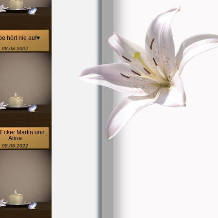
be hört nie auf♥️
08.08.2022
Ecker Martin und
Alina
08.08.2022