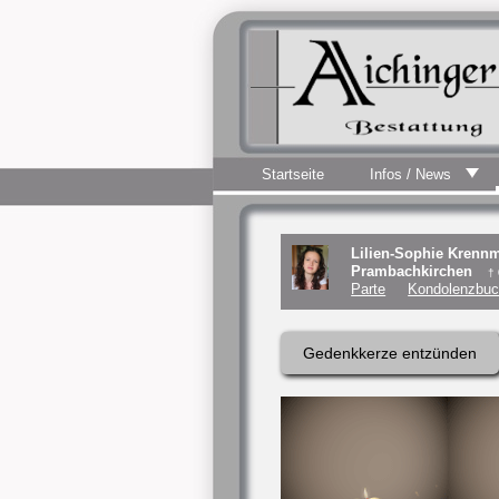
Startseite
Infos / News
Lilien-Sophie Krennm
Prambachkirchen
†
Parte
Kondolenzbuc
Gedenkkerze entzünden