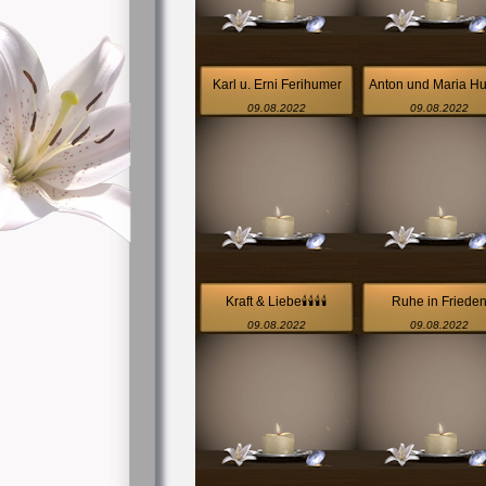
Karl u. Erni Ferihumer
Anton und Maria H
09.08.2022
09.08.2022
Kraft & Liebe🕯️🕯️🕯️🕯️
Ruhe in Friede
09.08.2022
09.08.2022