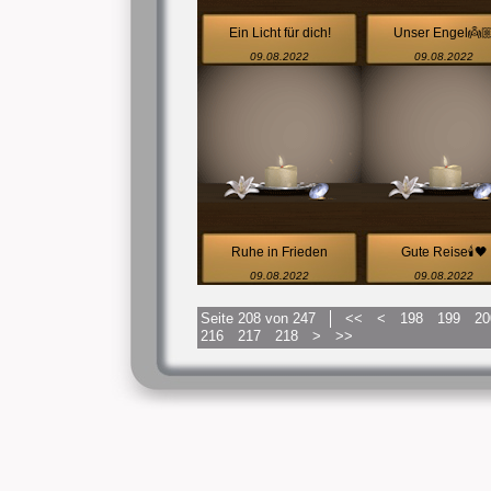
Ein Licht für dich!
Unser Engel👼
09.08.2022
09.08.2022
Ruhe in Frieden
Gute Reise🕯🖤
09.08.2022
09.08.2022
Seite 208 von 247
<<
<
198
199
20
216
217
218
>
>>