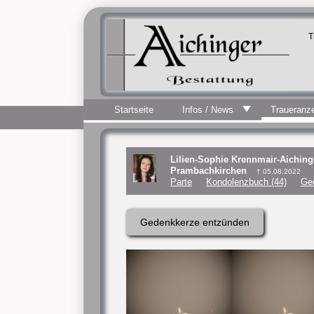
T
Startseite
Infos / News
Traueranz
Lilien-Sophie Krennmair-Aiching
Prambachkirchen
† 05.08.2022
Parte
Kondolenzbuch (44)
Ge
Gedenkkerze entzünden