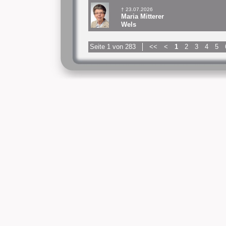
† 23.07.2026
Maria Mitterer
Wels
Seite 1 von 283
<<
<
1
2
3
4
5