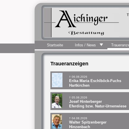
T
Startseite
Infos / News
Traueranz
Traueranzeigen
† 06.08.2026
Erika Maria Eschlböck-Fuchs
Hartkirchen
† 05.08.2026
Josef Hinterberger
Eferding bzw. Natur-Urnenwiese
† 04.08.2026
Walter Spitzenberger
Hinzenbach