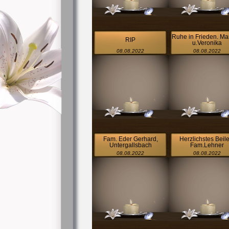
Ruhe in Frieden. Ma
RIP
u.Veronika
08.08.2022
08.08.2022
Fam. Eder Gerhard,
Herzlichstes Beil
Untergallsbach
Fam.Lehner
08.08.2022
08.08.2022