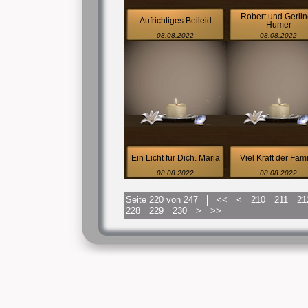
Robert und Gerli
Aufrichtiges Beileid
Humer
08.08.2022
08.08.2022
Ein Licht für Dich. Maria
Viel Kraft der Fami
08.08.2022
08.08.2022
Seite 220 von 247
<<
<
210
211
21
228
229
230
>
>>