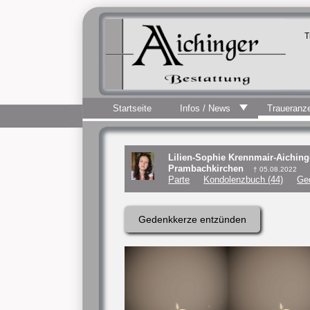
T
Startseite
Infos / News
Traueranz
Lilien-Sophie Krennmair-Aiching
Prambachkirchen
† 05.08.2022
Parte
Kondolenzbuch (44)
Ge
Gedenkkerze entzünden