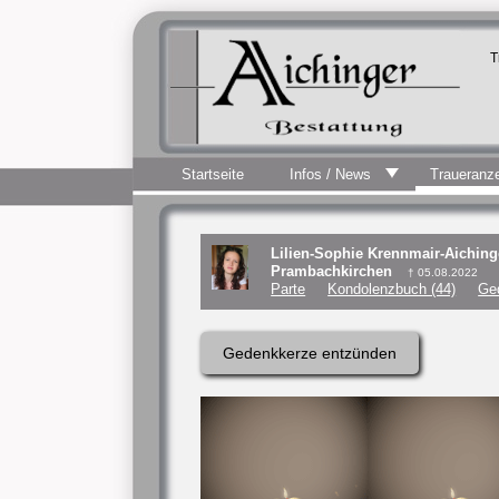
T
Startseite
Infos / News
Traueranz
Lilien-Sophie Krennmair-Aiching
Prambachkirchen
† 05.08.2022
Parte
Kondolenzbuch (44)
Ge
Gedenkkerze entzünden