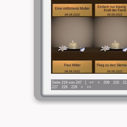
Einfach nur traurig 
Eine mitfühlend Mutter
Kraft der Famil
08.08.2022
08.08.2022
Paul Mitter
Flieg zu den Sterne
08.08.2022
08.08.2022
Seite 219 von 247
<<
<
209
210
21
227
228
229
>
>>