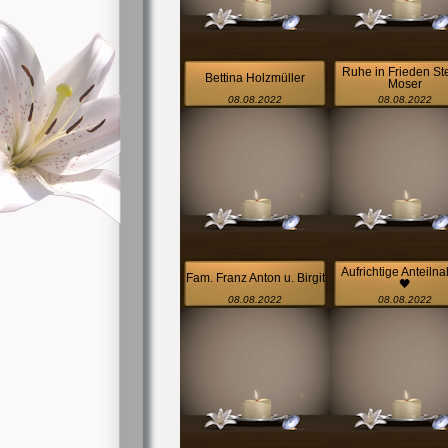
Ruhe in Frieden St
Bettina Holzmüller
Moser
08.08.2022
08.08.2022
Aufrichtige Anteiln
Fam. Franz Anton u. Birgit
🖤
08.08.2022
08.08.2022