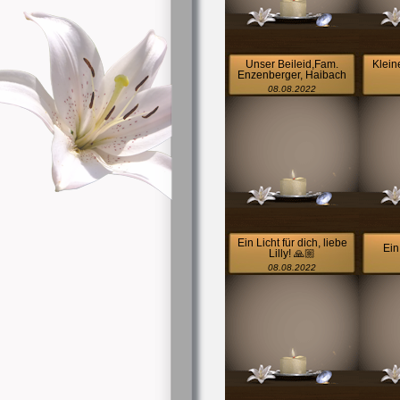
Unser Beileid,Fam.
Klein
Enzenberger, Haibach
08.08.2022
Ein Licht für dich, liebe
Ein
Lilly! 🙏🏼
08.08.2022