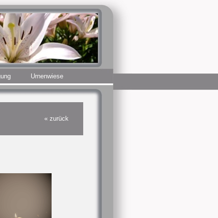
gung
Urnenwiese
« zurück