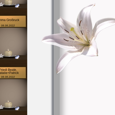
mma Großruck
08.08.2022
Friedl Beate,
atalie+Patrick
08.08.2022