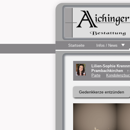
Startseite
Infos / News
Lilien-Sophie Krennm
Prambachkirchen
†
Parte
Kondolenzbuc
Gedenkkerze entzünden