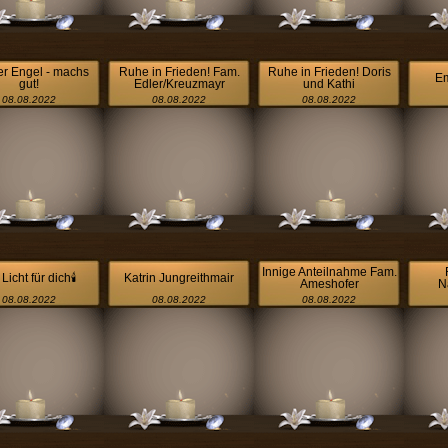
er Engel - machs
Ruhe in Frieden! Fam.
Ruhe in Frieden! Doris
E
gut!
Edler/Kreuzmayr
und Kathi
08.08.2022
08.08.2022
08.08.2022
Innige Anteilnahme Fam.
 Licht für dich🕯
Katrin Jungreithmair
Ameshofer
N
08.08.2022
08.08.2022
08.08.2022