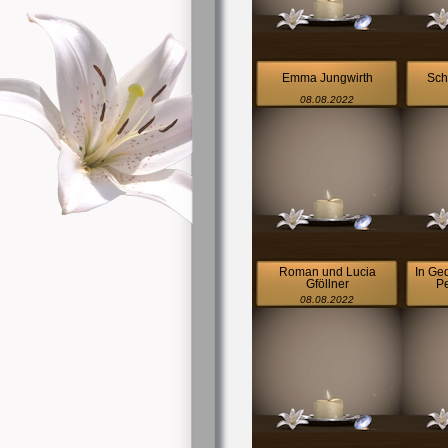
Emma Jungwirth
Sch
08.08.2022
Roman und Lucia
In Ge
Gföllner
Pe
08.08.2022