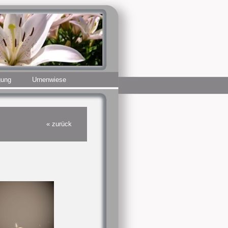
gung
Urnenwiese
« zurück