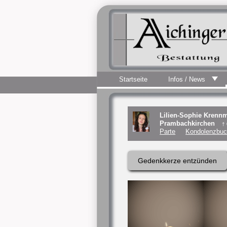
Startseite
Infos / News
Lilien-Sophie Krennm
Prambachkirchen
†
Parte
Kondolenzbuc
Gedenkkerze entzünden