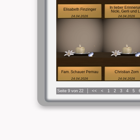
In lieber Erinner
Elisabeth Finzinger
Nicki, Gerli und 
24.04.2026
24.04.2026
Fam. Schauer Pernau
Christian Zorn
24.04.2026
24.04.2026
Seite 9 von 22
<<
<
1
2
3
4
5