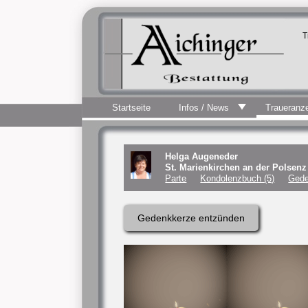
T
Startseite
Infos / News
Traueranz
Helga Augeneder
St. Marienkirchen an der Polsen
Parte
Kondolenzbuch (5)
Gede
Gedenkkerze entzünden