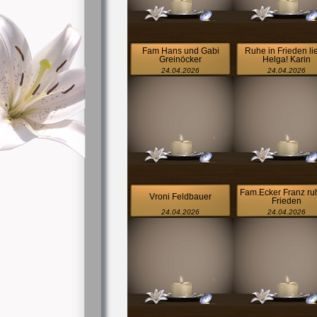
Fam Hans und Gabi
Ruhe in Frieden li
Greinöcker
Helga! Karin
24.04.2026
24.04.2026
Fam.Ecker Franz ru
Vroni Feldbauer
Frieden
24.04.2026
24.04.2026