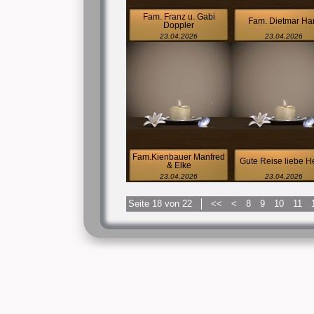
Fam. Franz u. Gabi
Fam. Dietmar Har
Doppler
23.04.2026
23.04.2026
Fam.Kienbauer Manfred
Gute Reise liebe H
& Elke
23.04.2026
23.04.2026
Seite 18 von 22
<<
<
8
9
10
11