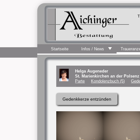
T
Startseite
Infos / News
Traueranz
Helga Augeneder
St. Marienkirchen an der Polsen
Parte
Kondolenzbuch (5)
Gede
Gedenkkerze entzünden