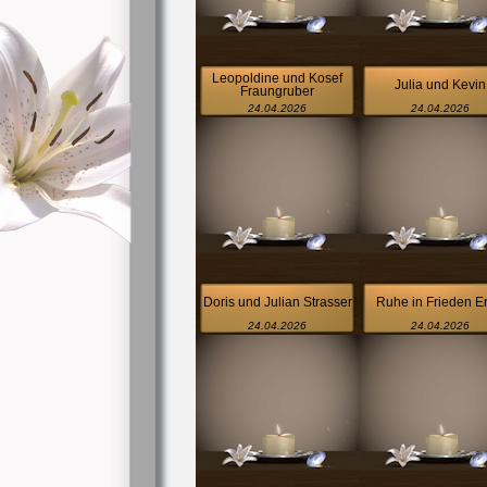
Leopoldine und Kosef
Julia und Kevin
Fraungruber
24.04.2026
24.04.2026
Doris und Julian Strasser
Ruhe in Frieden Er
24.04.2026
24.04.2026