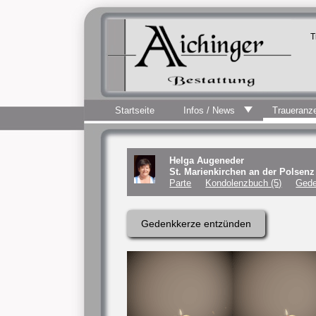
T
Startseite
Infos / News
Traueranz
Helga Augeneder
St. Marienkirchen an der Polsen
Parte
Kondolenzbuch (5)
Gede
Gedenkkerze entzünden