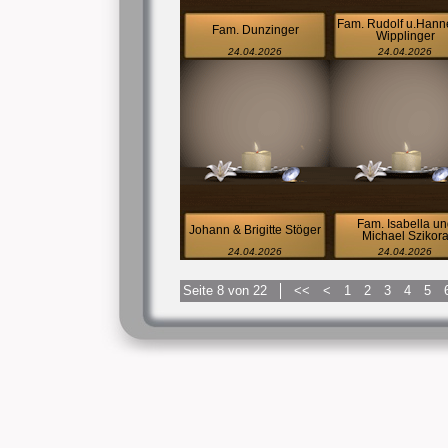
Fam. Rudolf u.Hann
Fam. Dunzinger
Wipplinger
24.04.2026
24.04.2026
Fam. Isabella un
Johann & Brigitte Stöger
Michael Szikor
24.04.2026
24.04.2026
Seite 8 von 22
<<
<
1
2
3
4
5