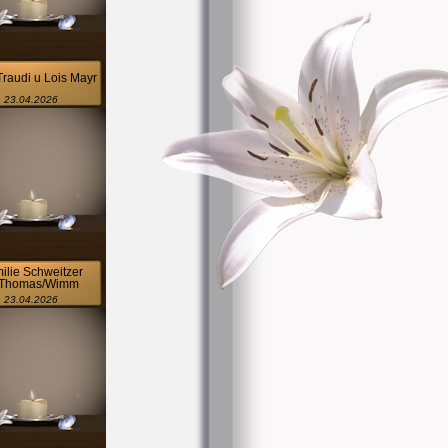
raudi u Lois Mayr
23.04.2026
ilie Schweitzer
.Thomas/Wimm
23.04.2026