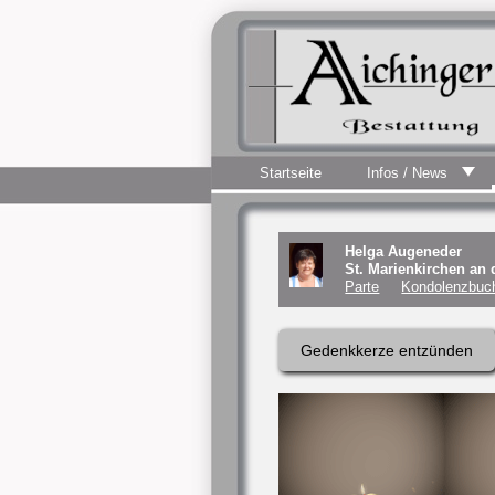
Startseite
Infos / News
Helga Augeneder
St. Marienkirchen an
Parte
Kondolenzbuch
Gedenkkerze entzünden