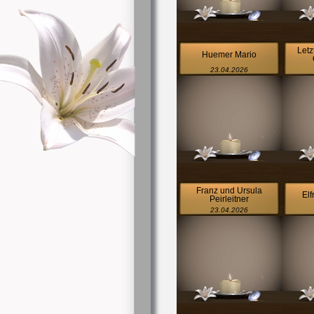
Letz
Huemer Mario
23.04.2026
Franz und Ursula
El
Peirleitner
23.04.2026