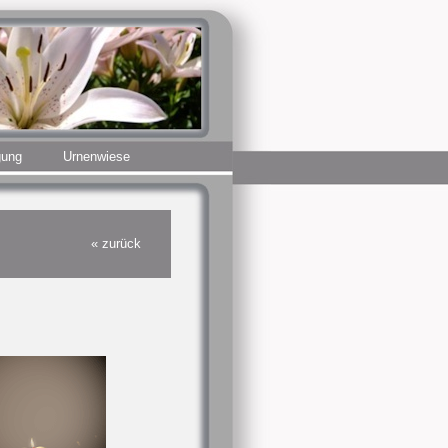
gung
Urnenwiese
« zurück