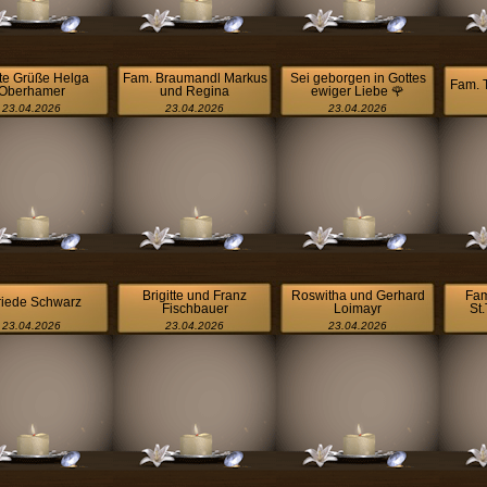
te Grüße Helga
Fam. Braumandl Markus
Sei geborgen in Gottes
Fam. T
Oberhamer
und Regina
ewiger Liebe 🌹
23.04.2026
23.04.2026
23.04.2026
Brigitte und Franz
Roswitha und Gerhard
Fam
friede Schwarz
Fischbauer
Loimayr
St
23.04.2026
23.04.2026
23.04.2026