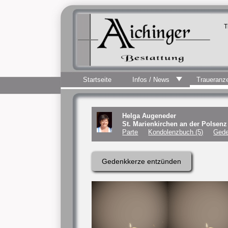
T
Startseite
Infos / News
Traueranz
Helga Augeneder
St. Marienkirchen an der Polsen
Parte
Kondolenzbuch (5)
Gede
Gedenkkerze entzünden