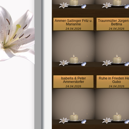
Ammer-Sallinger Fritz u.
Traunmüller Jürgen
Marianne
Bettina
24.04.2026
24.04.2026
Isabella & Peter
Ruhe in Frieden H
Ammerstorfer
Gubo
24.04.2026
24.04.2026