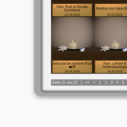
Fam. Rudi & Renate
Martina und Hans R
Eschlböck
24.04.2026
24.04.2026
Jetzt bist bei deinem Rudi
Fam. Lehner &
❤️💙
Hintersteininge
24.04.2026
24.04.2026
Seite 11 von 22
<<
<
1
2
3
4
5