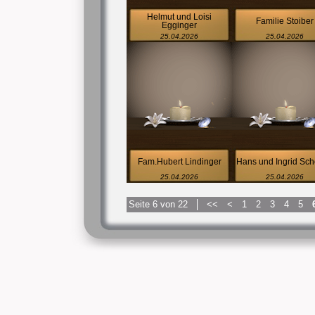
Helmut und Loisi
Familie Stoiber
Egginger
25.04.2026
25.04.2026
Fam.Hubert Lindinger
Hans und Ingrid Sch
25.04.2026
25.04.2026
Seite 6 von 22
<<
<
1
2
3
4
5