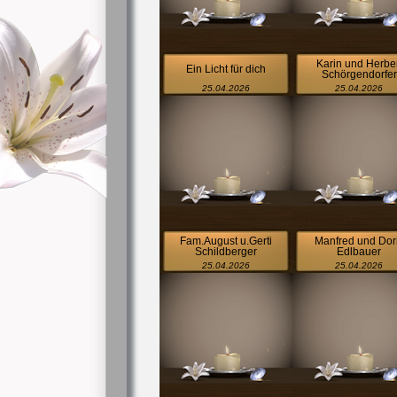
Karin und Herber
Ein Licht für dich
Schörgendorfer
25.04.2026
25.04.2026
Fam.August u.Gerti
Manfred und Dor
Schildberger
Edlbauer
25.04.2026
25.04.2026