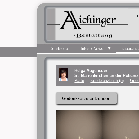
T
Startseite
Infos / News
Traueranz
Helga Augeneder
St. Marienkirchen an der Polsen
Parte
Kondolenzbuch (5)
Gede
Gedenkkerze entzünden