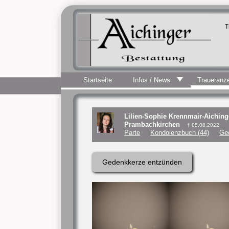
T
Startseite
Infos / News
Traueranz
Lilien-Sophie Krennmair-Aiching
Prambachkirchen
† 05.08.2022
Parte
Kondolenzbuch (44)
Ge
Gedenkkerze entzünden