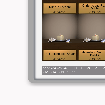
Christine und Fra
Ruhe in Frieden!
Dobler
08.08.2022
08.08.2022
Manuela u. Bernh
Fam.Dittenberger Anrath
Dichtl 🕯
08.08.2022
08.08.2022
Seite 234 von 247
<<
<
224
225
22
242
243
244
>
>>