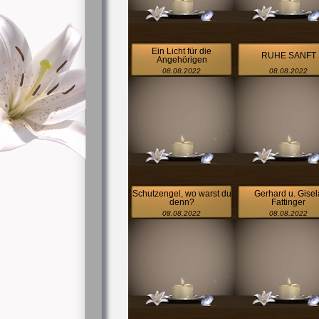
Ein Licht für die
RUHE SANFT
Angehörigen
08.08.2022
08.08.2022
Schutzengel, wo warst du
Gerhard u. Gisel
denn?
Fattinger
08.08.2022
08.08.2022