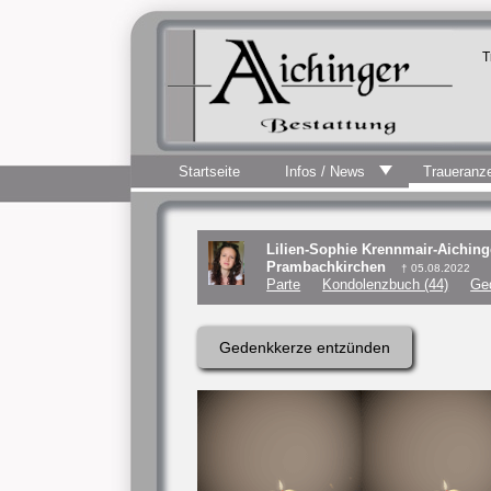
T
Startseite
Infos / News
Traueranz
Lilien-Sophie Krennmair-Aiching
Prambachkirchen
† 05.08.2022
Parte
Kondolenzbuch (44)
Ge
Gedenkkerze entzünden