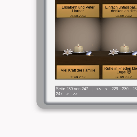
Elisabeth und Peter
Einfach unfassbar..
Horner
denken an dich
08.08.2022
08.08.2022
Ruhe in Frieden kle
Viel Kraft der Familie
Engel 😇
08.08.2022
08.08.2022
Seite 239 von 247
<<
<
229
230
23
247
>
>>