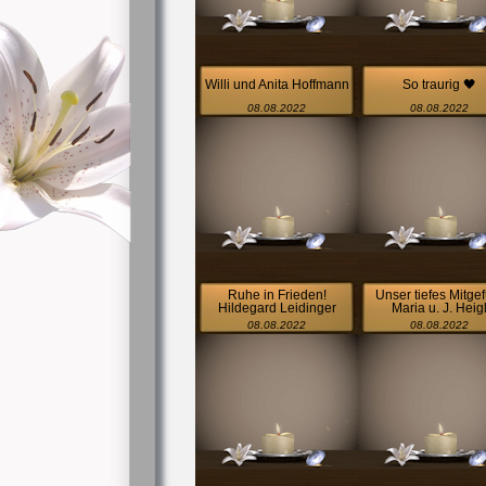
Willi und Anita Hoffmann
So traurig 🖤
08.08.2022
08.08.2022
Ruhe in Frieden!
Unser tiefes Mitgef
Hildegard Leidinger
Maria u. J. Heig
08.08.2022
08.08.2022