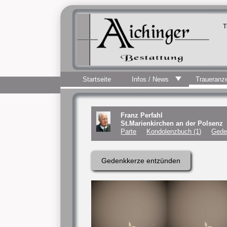
T
Startseite
Infos / News
Traueranz
Franz Perfahl
St.Marienkirchen an der Polsenz
Parte
Kondolenzbuch (1)
Gede
Gedenkkerze entzünden