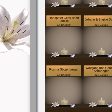
Hanspeter Gessl samt
Johann & Brigitte S
Familie
12.10.2020
12.10.2020
Wolfgang und Gerl
Rosina Götzenberger
Scharinger
12.10.2020
12.10.2020