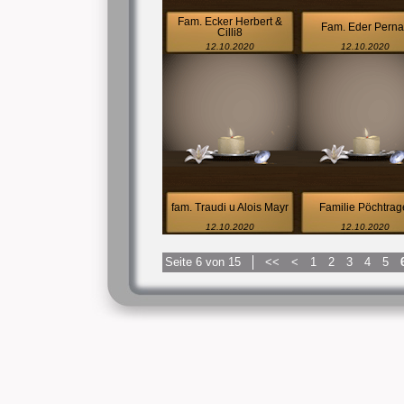
Fam. Ecker Herbert &
Fam. Eder Pern
Cilli8
12.10.2020
12.10.2020
fam. Traudi u Alois Mayr
Familie Pöchtrag
12.10.2020
12.10.2020
Seite 6 von 15
<<
<
1
2
3
4
5