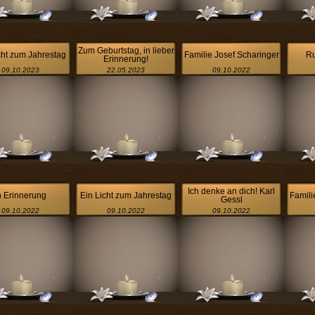
Zum Geburtstag, in lieber
cht zum Jahrestag
Familie Josef Scharinger
Ru
Erinnerung!
09.10.2023
22.05.2023
09.10.2022
Ich denke an dich! Karl
n Erinnerung
Ein Licht zum Jahrestag
Famili
Gessl
09.10.2022
09.10.2022
09.10.2022