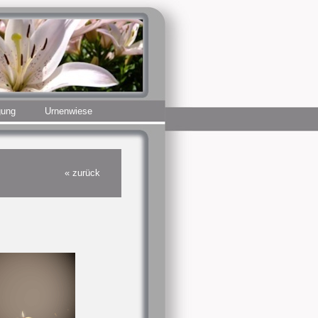
gung
Urnenwiese
« zurück