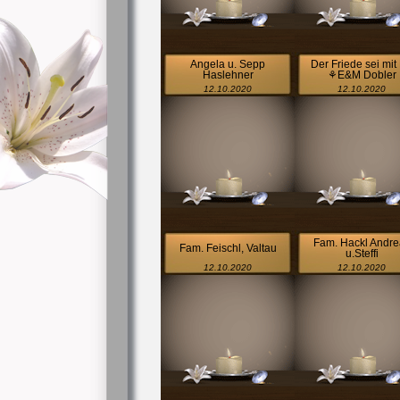
Angela u. Sepp
Der Friede sei mit 
Haslehner
⚘E&M Dobler
12.10.2020
12.10.2020
Fam. Hackl Andre
Fam. Feischl, Valtau
u.Steffi
12.10.2020
12.10.2020