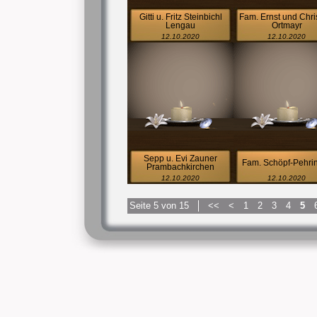
Gitti u. Fritz Steinbichl
Fam. Ernst und Chri
Lengau
Ortmayr
12.10.2020
12.10.2020
Sepp u. Evi Zauner
Fam. Schöpf-Pehri
Prambachkirchen
12.10.2020
12.10.2020
Seite 5 von 15
<<
<
1
2
3
4
5