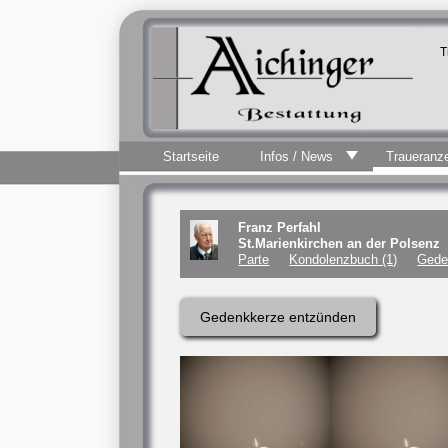
T
Startseite
Infos / News
Traueranz
Franz Perfahl
St.Marienkirchen an der Polsenz
Parte
Kondolenzbuch (1)
Gede
Gedenkkerze entzünden