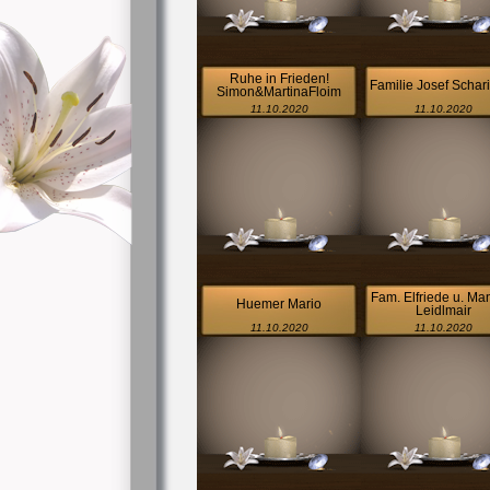
Ruhe in Frieden!
Familie Josef Schar
Simon&MartinaFloim
11.10.2020
11.10.2020
Fam. Elfriede u. Ma
Huemer Mario
Leidlmair
11.10.2020
11.10.2020