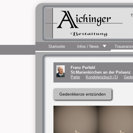
T
Startseite
Infos / News
Traueranz
Franz Perfahl
St.Marienkirchen an der Polsenz
Parte
Kondolenzbuch (1)
Gede
Gedenkkerze entzünden