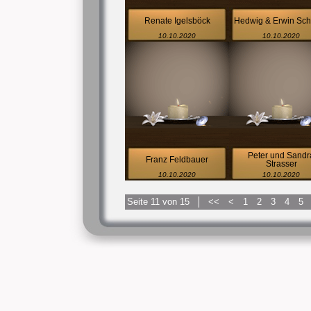
Renate Igelsböck
Hedwig & Erwin Sc
10.10.2020
10.10.2020
Peter und Sandr
Franz Feldbauer
Strasser
10.10.2020
10.10.2020
Seite 11 von 15
<<
<
1
2
3
4
5