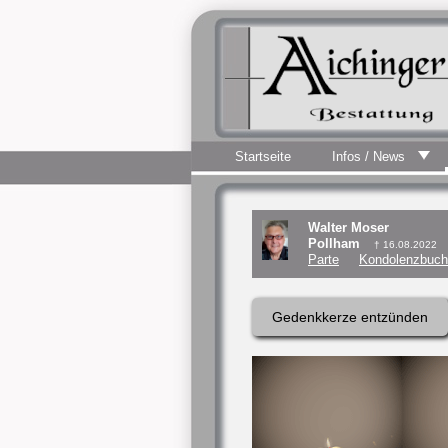
Startseite
Infos / News
Walter Moser
Pollham
† 16.08.2022
Parte
Kondolenzbuch 
Gedenkkerze entzünden