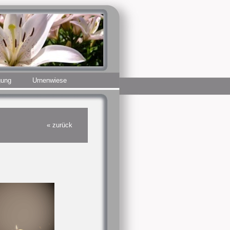
gung
Urnenwiese
« zurück