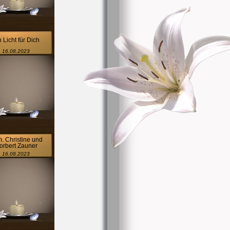
n Licht für Dich
16.08.2023
. Christine und
orbert Zauner
16.08.2023