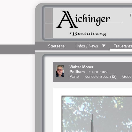
T
Startseite
Infos / News
Traueranz
Walter Moser
Pollham
† 16.08.2022
Parte
Kondolenzbuch (2)
Geden