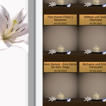
Fam.Humer Franz u
Wilfried und Son
Marianne
Obermayr
20.08.2022
20.08.2022
Mein Beileid - Eine Kerze
Michaela und Erns
für dich- Hugo
Parzerwirt
20.08.2022
20.08.2022