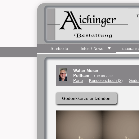
T
Startseite
Infos / News
Traueranz
Walter Moser
Pollham
† 16.08.2022
Parte
Kondolenzbuch (2)
Geden
Gedenkkerze entzünden