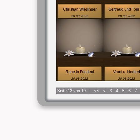
Christian Wiesinger
Gertraud und Toni 
20.08.2022
20.08.2022
Ruhe in Friedeni
Vroni u. Herbert
20.08.2022
20.08.2022
Seite 13 von 19
<<
<
3
4
5
6
7