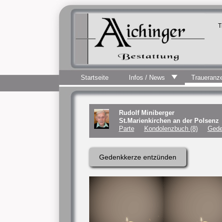
T
Startseite
Infos / News
Traueranz
Rudolf Miniberger
St.Marienkirchen an der Polsenz
Parte
Kondolenzbuch (8)
Gede
Gedenkkerze entzünden