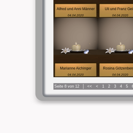
Alfred und Anni Männer
Uli und Franz Gei
04.04.2020
04.04.2020
Marianne Aichinger
Rosina Götzenber
04.04.2020
04.04.2020
Seite 8 von 12
<<
<
1
2
3
4
5