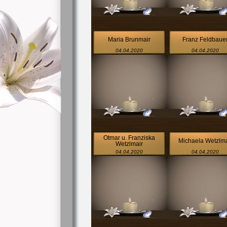
Maria Brunmair
Franz Feldbaue
04.04.2020
04.04.2020
Otmar u. Franziska
Michaela Wetzlma
Wetzlmair
04.04.2020
04.04.2020