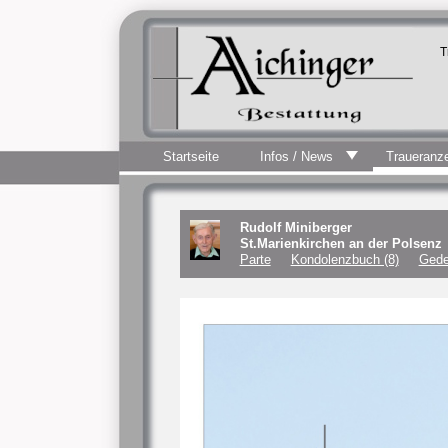
T
Startseite
Infos / News
Traueranz
Rudolf Miniberger
St.Marienkirchen an der Polsenz
Parte
Kondolenzbuch (8)
Gede