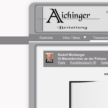
T
Startseite
Infos / News
Traueranz
Rudolf Miniberger
St.Marienkirchen an der Polsenz
Parte
Kondolenzbuch (8)
Gede
<