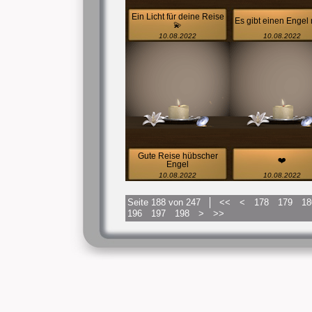
Ein Licht für deine Reise
Es gibt einen Engel
💫
10.08.2022
10.08.2022
Gute Reise hübscher
❤️
Engel
10.08.2022
10.08.2022
Seite 188 von 247
<<
<
178
179
18
196
197
198
>
>>