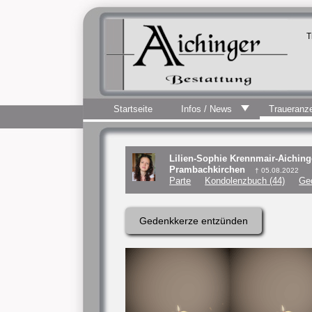
T
Startseite
Infos / News
Traueranz
Lilien-Sophie Krennmair-Aiching
Prambachkirchen
† 05.08.2022
Parte
Kondolenzbuch (44)
Ge
Gedenkkerze entzünden