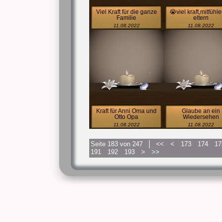
Viel Kraft für die ganze
😭viel kraft,mitfühl
Familie
eltern
11.08.2022
11.08.2022
Kraft für Anni Oma und
Glaube an ein
Otto Opa
Wiedersehen
11.08.2022
11.08.2022
Seite 183 von 247
<<
<
173
174
17
191
192
193
>
>>