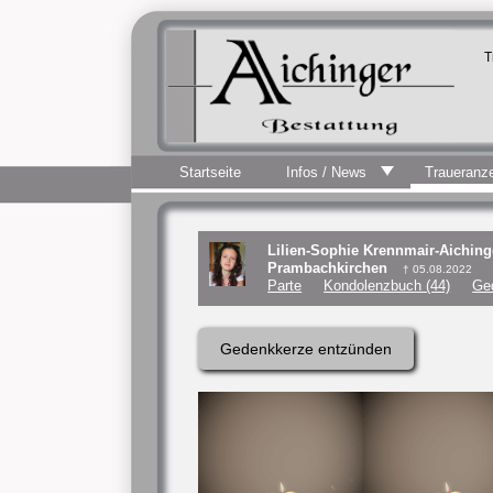
T
Startseite
Infos / News
Traueranz
Lilien-Sophie Krennmair-Aiching
Prambachkirchen
† 05.08.2022
Parte
Kondolenzbuch (44)
Ge
Gedenkkerze entzünden