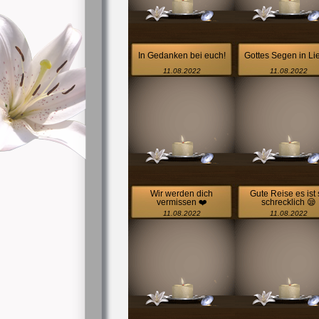
In Gedanken bei euch!
Gottes Segen in Li
11.08.2022
11.08.2022
Wir werden dich
Gute Reise es ist
vermissen ❤️
schrecklich 😪
11.08.2022
11.08.2022