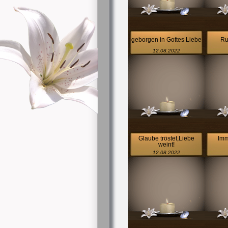
geborgen in Gottes Liebe
Ru
12.08.2022
Glaube tröstet,Liebe
Imm
weint!
12.08.2022