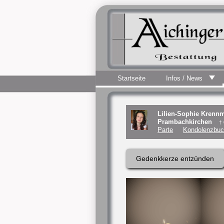
Startseite
Infos / News
Lilien-Sophie Krennm
Prambachkirchen
†
Parte
Kondolenzbuc
Gedenkkerze entzünden