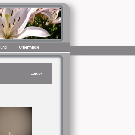
gung
Urnenwiese
« zurück