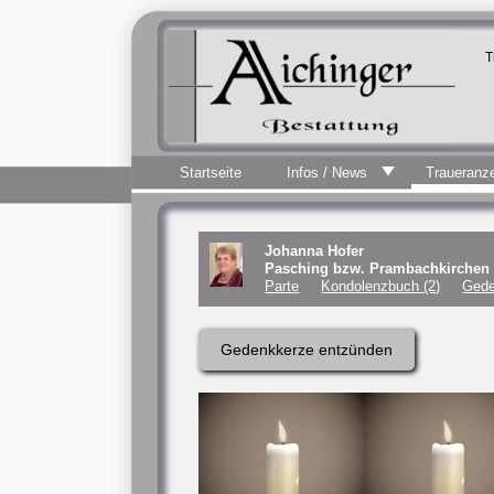
T
Startseite
Infos / News
Traueranz
Johanna Hofer
Pasching bzw. Prambachkirche
Parte
Kondolenzbuch (2)
Gede
Gedenkkerze entzünden