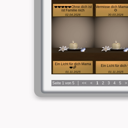
❤️❤️❤️❤️❤️Ohne dich ist
Vermisse dich Mama
ist Familie nich
🌻
02.04.2026
30.03.2026
Ein Licht für dich Mama
Ein Licht für dich 
❤️🌈
01.11.2025
01.11.2025
Seite 1 von 5
<<
<
1
2
3
4
5
>