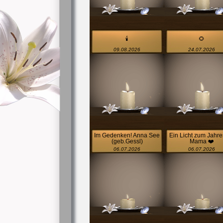
🕯️
🌻
09.08.2026
24.07.2026
Im Gedenken! Anna See
Ein Licht zum Jahre
(geb.Gessl)
Mama ❤️
06.07.2026
06.07.2026