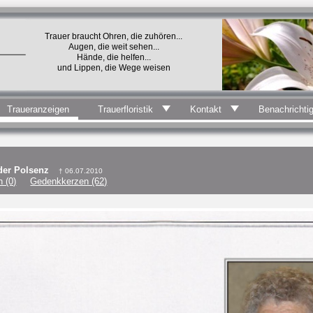
Trauer braucht Ohren, die zuhören...
Augen, die weit sehen...
Hände, die helfen...
und Lippen, die Wege weisen
Traueranzeigen
Trauerfloristik
Kontakt
Benachrichti
 der Polsenz
† 06.07.2010
 (0)
Gedenkkerzen (62)