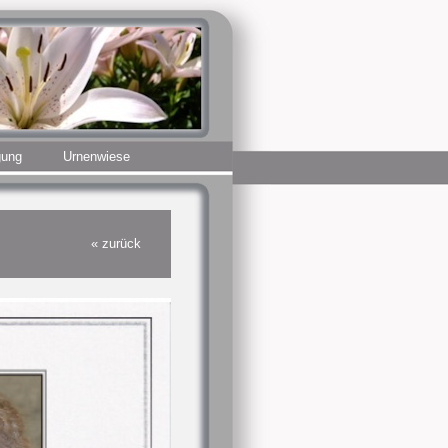
gung
Urnenwiese
« zurück