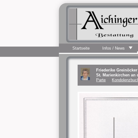
Startseite
Infos / News
Friederike Greinöcker
St. Marienkirchen an
Parte
Kondolenzbuch