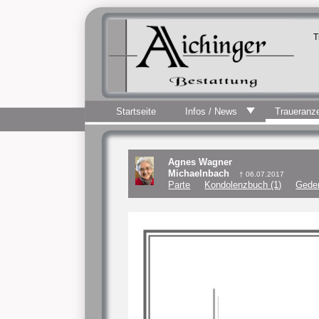
T
Startseite
Infos / News
Traueranz
Agnes Wagner
Michaelnbach
† 06.07.2017
Parte
Kondolenzbuch (1)
Geden