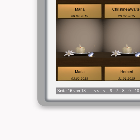
Maria
Christine&Walte
08.04.2015
23.02.2015
Maria
Herbert
03.02.2015
31.01.2015
Seite 16 von 18
<<
<
6
7
8
9
10