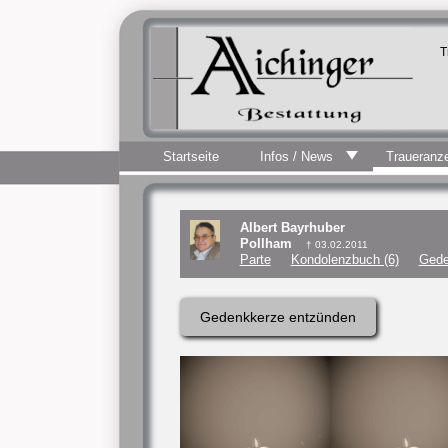
T
Startseite
Infos / News
Traueranz
Albert Bayrhuber
Pollham
† 03.02.2011
Parte
Kondolenzbuch (6)
Gede
Gedenkkerze entzünden