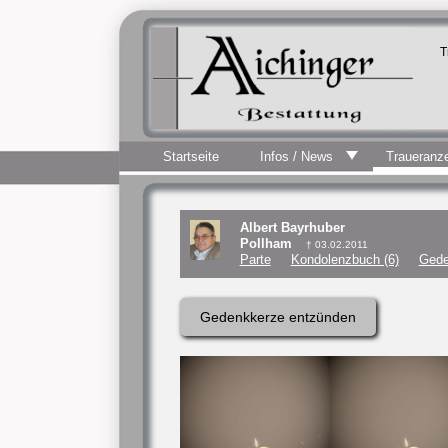
T
Startseite
Infos / News
Traueranz
Albert Bayrhuber
Pollham
† 03.02.2011
Parte
Kondolenzbuch (6)
Gede
Gedenkkerze entzünden