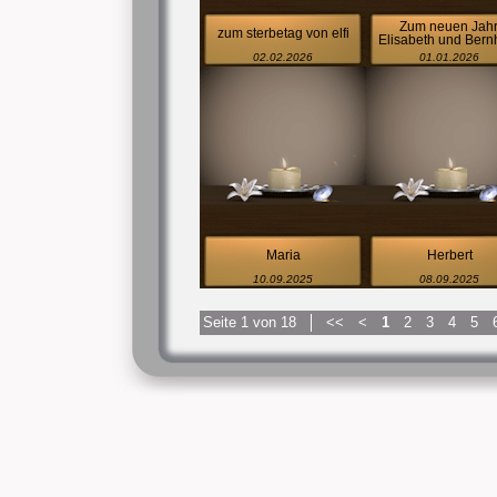
Zum neuen Jahr
zum sterbetag von elfi
Elisabeth und Bern
02.02.2026
01.01.2026
Maria
Herbert
10.09.2025
08.09.2025
Seite 1 von 18
<<
<
1
2
3
4
5