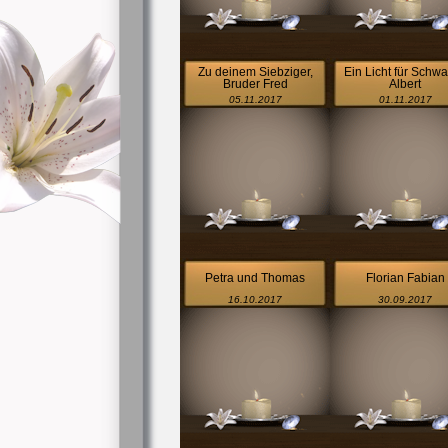
Zu deinem Siebziger,
Ein Licht für Schw
Bruder Fred
Albert
05.11.2017
01.11.2017
Petra und Thomas
Florian Fabian
16.10.2017
30.09.2017