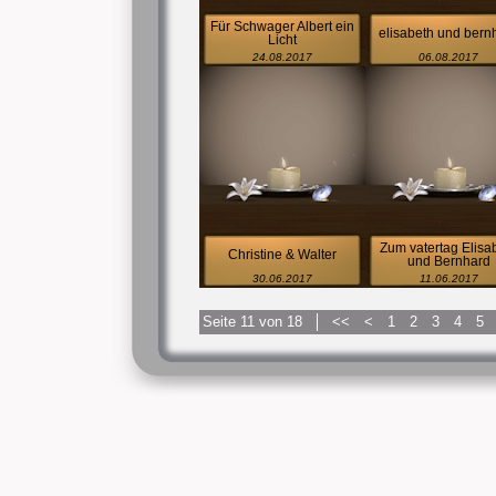
Für Schwager Albert ein
elisabeth und bern
Licht
24.08.2017
06.08.2017
Zum vatertag Elisa
Christine & Walter
und Bernhard
30.06.2017
11.06.2017
Seite 11 von 18
<<
<
1
2
3
4
5