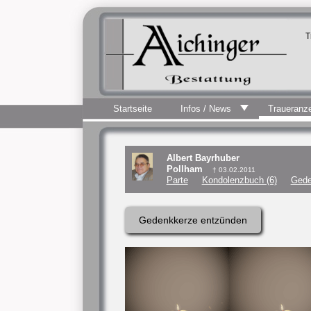
T
Startseite
Infos / News
Traueranz
Albert Bayrhuber
Pollham
† 03.02.2011
Parte
Kondolenzbuch (6)
Gede
Gedenkkerze entzünden