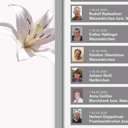
† 06.04.2026
Rudolf Radwallner
Waizenkirchen bzw. N
† 06.04.2026
Esther Hattinger
Waizenkirchen
† 05.04.2026
Günther Oberleitner
Waizenkirchen
† 05.04.2026
Johann Roiß
Hartkirchen
† 04.04.2026
Anna Geißler
Marchtrenk bzw. Natu
† 02.04.2026
Herbert Doppelmair
Prambachkirchen bzw