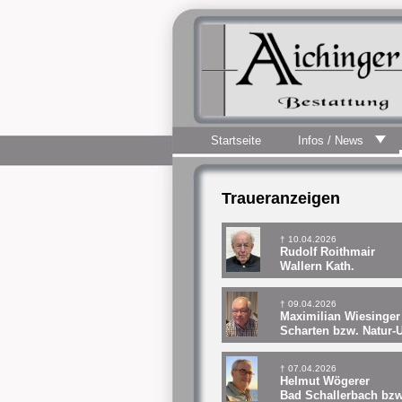
Startseite
Infos / News
Traueranzeigen
† 10.04.2026
Rudolf Roithmair
Wallern Kath.
† 09.04.2026
Maximilian Wiesinger
Scharten bzw. Natur-
† 07.04.2026
Helmut Wögerer
Bad Schallerbach bzw