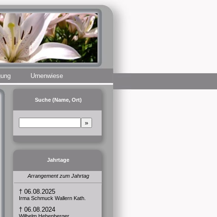
gung
Urnenwiese
Suche (Name, Ort)
Jahrtage
Arrangement zum Jahrtag
† 06.08.2025
Irma Schmuck Wallern Kath.
† 06.08.2024
Wilhelm Hehenberger