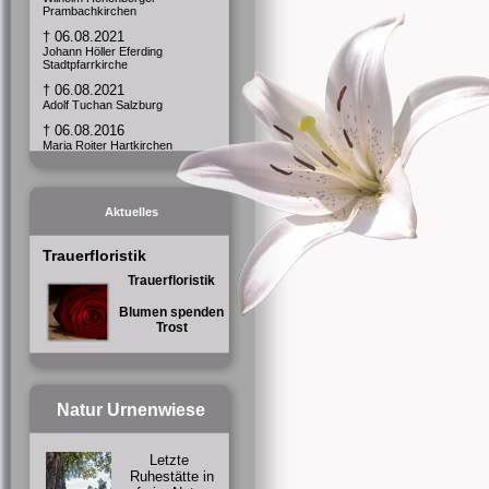
Prambachkirchen
† 06.08.2021
Johann Höller Eferding
Stadtpfarrkirche
† 06.08.2021
Adolf Tuchan Salzburg
† 06.08.2016
Maria Roiter Hartkirchen
† 06.08.2015
Stefan Hellmayr Hartkirchen
† 06.08.2014
Aktuelles
Werner Perfahl St.Marienkirchen
an der Polsenz
Trauerfloristik
Trauerfloristik
Blumen spenden
Trost
Natur Urnenwiese
Letzte
Ruhestätte in