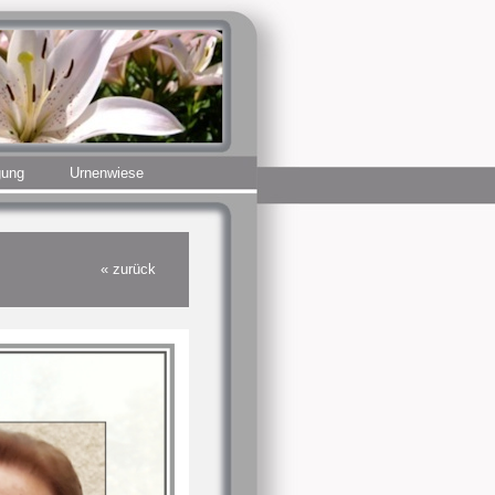
gung
Urnenwiese
« zurück