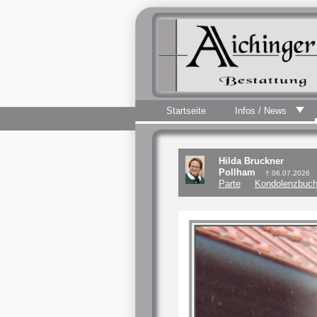
Startseite
Infos / News
Hilda Bruckner
Pollham
† 06.07.2026
Parte
Kondolenzbuch