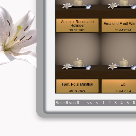
Anton u. Rosemarie
Erna und Fredl Wi
Hofinger
30.04.2024
30.04.2024
Fam. Pölzl Minithal
Exl
30.04.2024
30.04.2024
Seite 6 von 6
<<
<
1
2
3
4
5
6