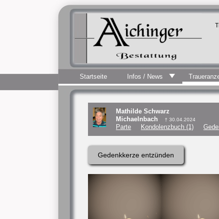
T
Startseite
Infos / News
Traueranz
Mathilde Schwarz
Michaelnbach
† 30.04.2024
Parte
Kondolenzbuch (1)
Gede
Gedenkkerze entzünden