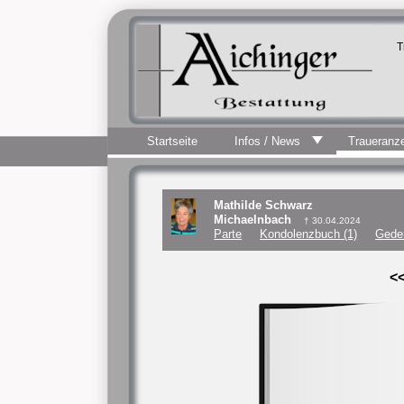
T
Startseite
Infos / News
Traueranz
Mathilde Schwarz
Michaelnbach
† 30.04.2024
Parte
Kondolenzbuch (1)
Gede
<