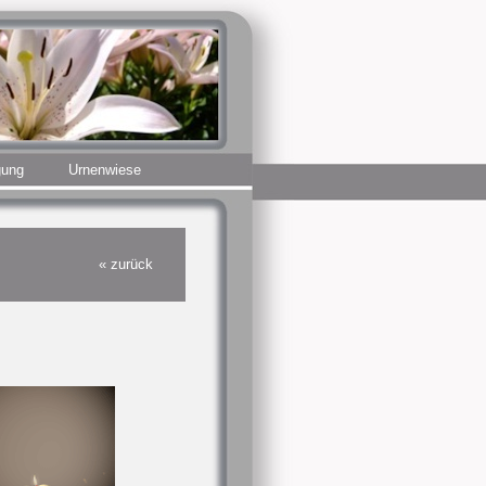
gung
Urnenwiese
« zurück