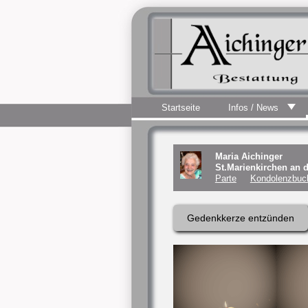
Startseite
Infos / News
Maria Aichinger
St.Marienkirchen an 
Parte
Kondolenzbuch
Gedenkkerze entzünden