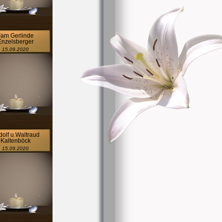
Fam Gerlinde
Enzelsberger
15.09.2020
olf u.Waltraud
Kaltenböck
15.09.2020