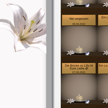
Ein L
Nie vergessen
08.09.2022
Die Brücke zu Lilly ist
Ein Lic
Eure Liebe.🥀
07.09.2022