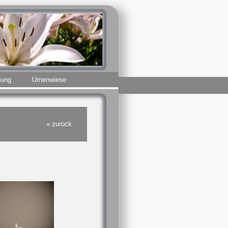
gung
Urnenwiese
« zurück