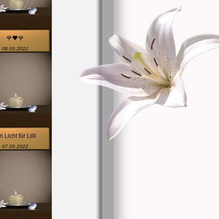
🌹🖤🌹
08.09.2022
n Licht für Lilli
07.09.2022