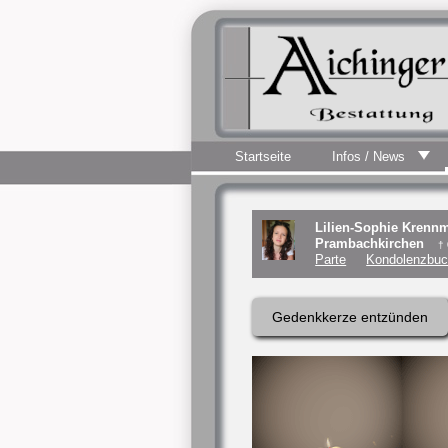
Startseite
Infos / News
Lilien-Sophie Krennm
Prambachkirchen
†
Parte
Kondolenzbuc
Gedenkkerze entzünden