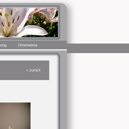
gung
Urnenwiese
« zurück