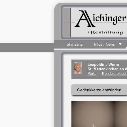
Startseite
Infos / News
Leopoldine Wurm
St. Marienkirchen an 
Parte
Kondolenzbuch
Gedenkkerze entzünden