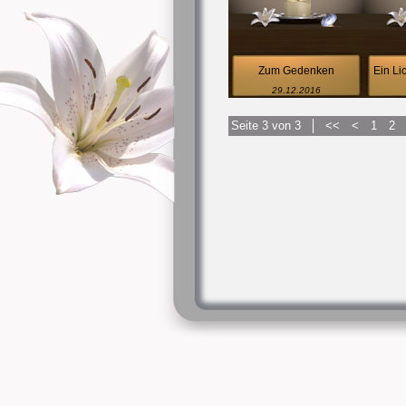
Zum Gedenken
Ein Li
29.12.2016
Seite 3 von 3
<<
<
1
2