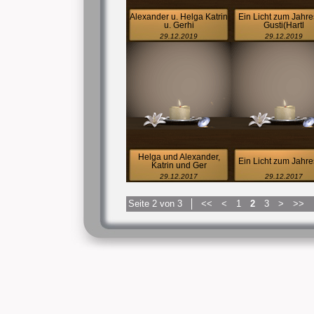
Alexander u. Helga Katrin
Ein Licht zum Jahre
u. Gerhi
Gusti(Hartl
29.12.2019
29.12.2019
Helga und Alexander,
Ein Licht zum Jahre
Katrin und Ger
29.12.2017
29.12.2017
Seite 2 von 3
<<
<
1
2
3
>
>>