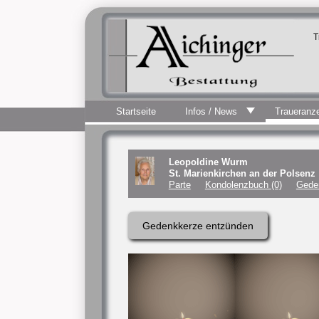
T
Startseite
Infos / News
Traueranz
Leopoldine Wurm
St. Marienkirchen an der Polsenz
Parte
Kondolenzbuch (0)
Gede
Gedenkkerze entzünden