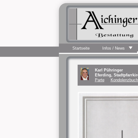
Startseite
Infos / News
Karl Pühringer
Eferding, Stadtpfarrki
Parte
Kondolenzbuch 