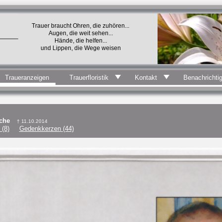
Trauer braucht Ohren, die zuhören...
Augen, die weit sehen...
Hände, die helfen...
und Lippen, die Wege weisen
Traueranzeigen
Trauerfloristik
Kontakt
Benachrichti
rche
† 11.10.2014
(8)
Gedenkkerzen (44)