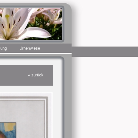
gung
Urnenwiese
« zurück