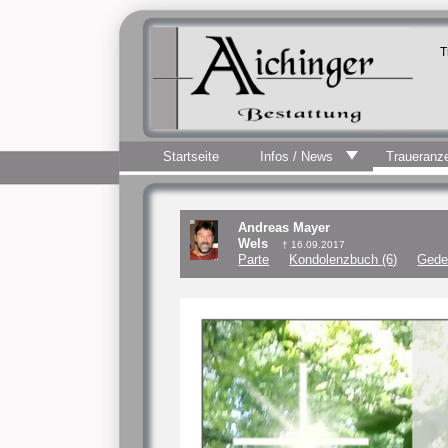
T
Startseite
Infos / News
Traueranz
Andreas Mayer
Wels
† 16.09.2017
Parte
Kondolenzbuch (6)
Gede