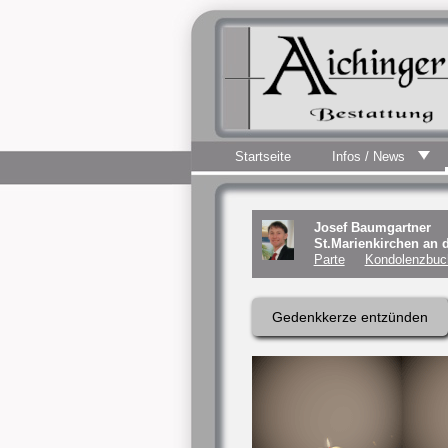
Startseite
Infos / News
Josef Baumgartner
St.Marienkirchen an 
Parte
Kondolenzbuch
Gedenkkerze entzünden