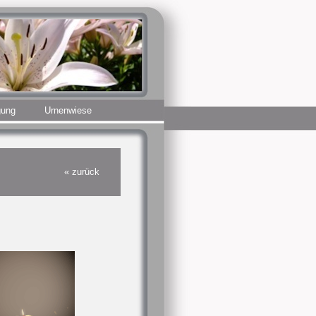
gung
Urnenwiese
« zurück