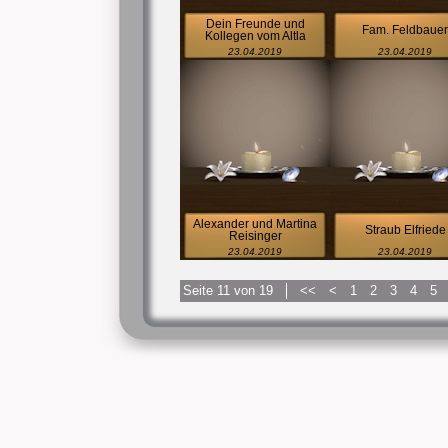
Dein Freunde und
Fam. Feldbauer
Kollegen vom Altla
23.04.2019
23.04.2019
Alexander und Martina
Straub Elfriede
Reisinger
23.04.2019
23.04.2019
Seite 11 von 19
<<
<
1
2
3
4
5