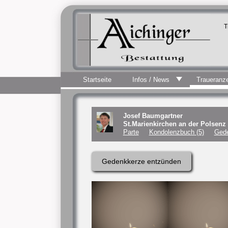
T
Startseite
Infos / News
Traueranz
Josef Baumgartner
St.Marienkirchen an der Polsenz
Parte
Kondolenzbuch (5)
Gede
Gedenkkerze entzünden