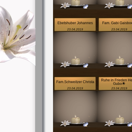
Ebetshuber Johannes
Fam. Gabi Gaisbo
23.04.2019
23.04.2019
Ruhe in Frieden H
Fam.Schweitzer Christa
Gubo🌟
23.04.2019
23.04.2019