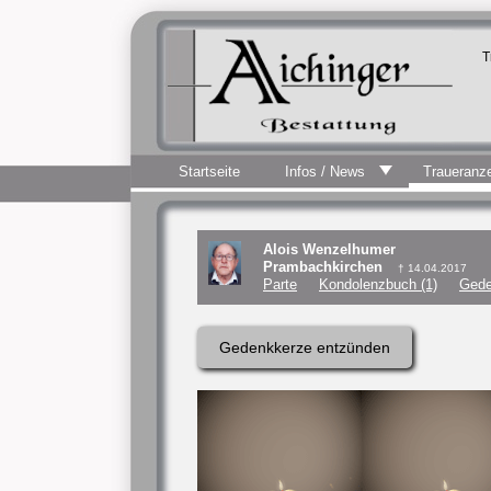
T
Startseite
Infos / News
Traueranz
Alois Wenzelhumer
Prambachkirchen
† 14.04.2017
Parte
Kondolenzbuch (1)
Gede
Gedenkkerze entzünden