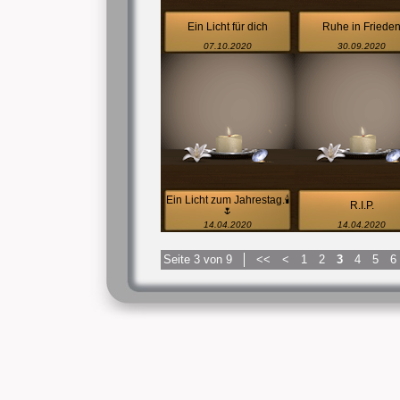
Ein Licht für dich
Ruhe in Friede
07.10.2020
30.09.2020
Ein Licht zum Jahrestag.🕯
R.I.P.
🌷
14.04.2020
14.04.2020
Seite 3 von 9
<<
<
1
2
3
4
5
6