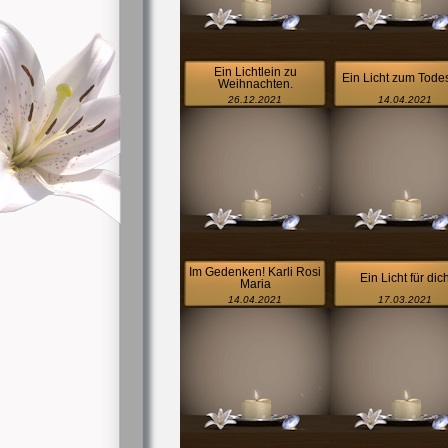
Ein Lichtlein zu
Ein Licht zum Tode
Weihnachten.
26.12.2021
14.04.2021
Im Gedenken! Karli Rosi
Ein Licht für dic
Maria
14.04.2021
17.03.2021