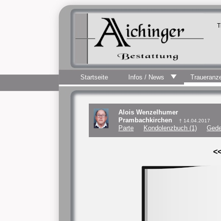
T
Startseite
Infos / News
Traueranz
Alois Wenzelhumer
Prambachkirchen
† 14.04.2017
Parte
Kondolenzbuch (1)
Gede
<