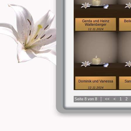
Gerda und Heinz
Beil
Waltenberger
12.11.2024
Dominik und Vanessa
San
12.11.2024
Seite 8 von 8
<<
<
1
2