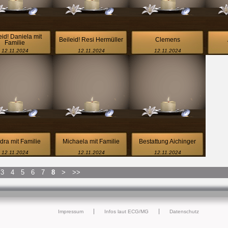
eid! Daniela mit
Beileid! Resi Hermüller
Clemens
Familie
12.11.2024
12.11.2024
12.11.2024
dra mit Familie
Michaela mit Familie
Bestattung Aichinger
12.11.2024
12.11.2024
12.11.2024
3
4
5
6
7
8
>
>>
Impressum
Infos laut ECG/MG
Datenschutz