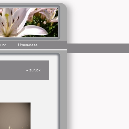
gung
Urnenwiese
« zurück