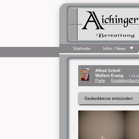
Startseite
Infos / News
Alfred Scholl
Wallern Evang.
† 10.1
Parte
Kondolenzbuch 
Gedenkkerze entzünden